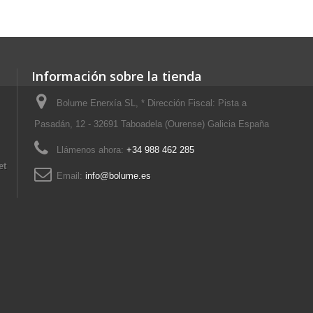
Información sobre la tienda
Bolume Enerxía SL, * Dirección Fiscal: Pista a
Pasadán, 12 - 32691 Taboadela (Ourense) Galicia España
Llámenos ahora:
+34 988 462 285
et
Email:
info@bolume.es