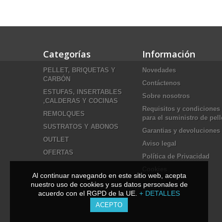
Categorías
Información
PELLET, BRIQUETAS Y
Novedades
CARBÓN
Contáctenos
ESTUFAS, INSERTABLES
Sobre nosotros
,CALDERAS Y COCINAS
Requisitos y condiciones
REMOLQUES
para el suministro de pell
SUSTRATOS Y ABONOS
Garantias y devoluciones
OUTLET
Aviso legal
OFERTAS
Política de Privacidad
Cookies
Al continuar navegando en este sitio web, acepta
nuestro uso de cookies y sus datos personales de
acuerdo con el RGPD de la UE.
+ DETALLES
ACEPTO